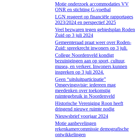
Motie onderzoek accommodaties VV
ONR en stichting G-voetbal
LGN reageert op financiële rapportages
2023/2024 en perspectief 2025
Veel bezwaren tegen gebiedsplan Roden
Zuid op 3 juli 2024
Gemeenteraad praat weer over Roden-
Zuid: spreekrecht inwoners op 3 juli.
College Noordenveld kondigt
bezuinigingen aan op sport, cultuur,
musea, en verkeer. Inwoners kunnen
inspreken op 3 juli 2024.
Geen “uitsluitparticipatie”
Omgevingsvisie: iedereen mag
meedenken over toekomstig
ruimtegebruik in Noordenveld
Historische Vereniging Roon heeft
dringend nieuwe ruimte nodig
Nieuwsbrief voorjaar 2024
Motie aanbevelingen
rekenkamercommissie demografische
ontwikkelingen