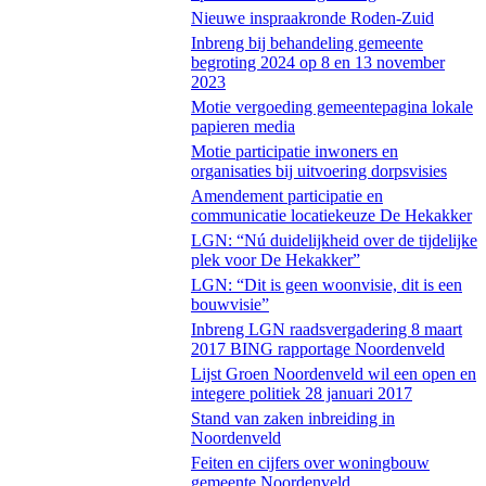
Nieuwe inspraakronde Roden-Zuid
Inbreng bij behandeling gemeente
begroting 2024 op 8 en 13 november
2023
Motie vergoeding gemeentepagina lokale
papieren media
Motie participatie inwoners en
organisaties bij uitvoering dorpsvisies
Amendement participatie en
communicatie locatiekeuze De Hekakker
LGN: “Nú duidelijkheid over de tijdelijke
plek voor De Hekakker”
LGN: “Dit is geen woonvisie, dit is een
bouwvisie”
Inbreng LGN raadsvergadering 8 maart
2017 BING rapportage Noordenveld
Lijst Groen Noordenveld wil een open en
integere politiek 28 januari 2017
Stand van zaken inbreiding in
Noordenveld
Feiten en cijfers over woningbouw
gemeente Noordenveld