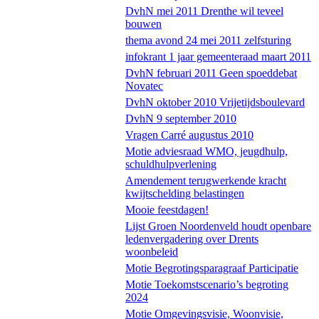
DvhN mei 2011 Drenthe wil teveel
bouwen
thema avond 24 mei 2011 zelfsturing
infokrant 1 jaar gemeenteraad maart 2011
DvhN februari 2011 Geen spoeddebat
Novatec
DvhN oktober 2010 Vrijetijdsboulevard
DvhN 9 september 2010
Vragen Carré augustus 2010
Motie adviesraad WMO, jeugdhulp,
schuldhulpverlening
Amendement terugwerkende kracht
kwijtschelding belastingen
Mooie feestdagen!
Lijst Groen Noordenveld houdt openbare
ledenvergadering over Drents
woonbeleid
Motie Begrotingsparagraaf Participatie
Motie Toekomstscenario’s begroting
2024
Motie Omgevingsvisie, Woonvisie,