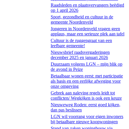
Raadsleden en plaatsvervangers beëdigd
op 1 april 2026
Sport, gezondheid en cultuur in de
gemeente Noordenveld
Jongeren in Noordenveld vragen geen
applaus, maar een serieuze plek aan tafel
Cultuur is de ruggengraat van een
leefbare gemeente!
Nieuwsbrief raadsvergaderingen
december 2025 en januari 2026
Duurzaam volgens LGN – mijn blik op
de avond in Peize
Betaalbaar wonen eerst: met participatie
als basis en een eerlijke afweging voor
onze omgeving
Gebrek aan naleving regels leidt tot
conflicten/ Wegkijken is ook een keuze
Nieuweweg Roden: eerst goed kijken,
dan pas beslissen
LGN wil voorrang voor eigen inwoners
bij betaalbare nieuwe koopwoningen
Stand van zaken woningbouw via