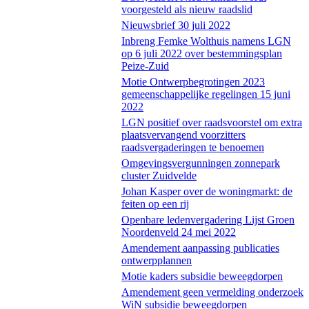
voorgesteld als nieuw raadslid
Nieuwsbrief 30 juli 2022
Inbreng Femke Wolthuis namens LGN
op 6 juli 2022 over bestemmingsplan
Peize-Zuid
Motie Ontwerpbegrotingen 2023
gemeenschappelijke regelingen 15 juni
2022
LGN positief over raadsvoorstel om extra
plaatsvervangend voorzitters
raadsvergaderingen te benoemen
Omgevingsvergunningen zonnepark
cluster Zuidvelde
Johan Kasper over de woningmarkt: de
feiten op een rij
Openbare ledenvergadering Lijst Groen
Noordenveld 24 mei 2022
Amendement aanpassing publicaties
ontwerpplannen
Motie kaders subsidie beweegdorpen
Amendement geen vermelding onderzoek
WiN subsidie beweegdorpen