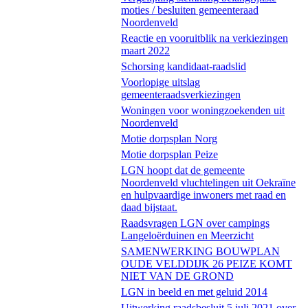
moties / besluiten gemeenteraad
Noordenveld
Reactie en vooruitblik na verkiezingen
maart 2022
Schorsing kandidaat-raadslid
Voorlopige uitslag
gemeenteraadsverkiezingen
Woningen voor woningzoekenden uit
Noordenveld
Motie dorpsplan Norg
Motie dorpsplan Peize
LGN hoopt dat de gemeente
Noordenveld vluchtelingen uit Oekraïne
en hulpvaardige inwoners met raad en
daad bijstaat.
Raadsvragen LGN over campings
Langeloërduinen en Meerzicht
SAMENWERKING BOUWPLAN
OUDE VELDDIJK 26 PEIZE KOMT
NIET VAN DE GROND
LGN in beeld en met geluid 2014
Uitwerking raadsbesluit 5 juli 2021 over