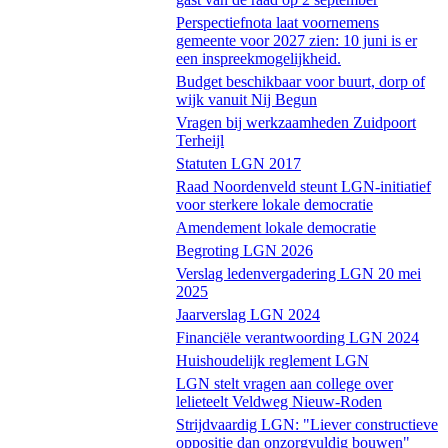
Perspectiefnota laat voornemens
gemeente voor 2027 zien: 10 juni is er
een inspreekmogelijkheid.
Budget beschikbaar voor buurt, dorp of
wijk vanuit Nij Begun
Vragen bij werkzaamheden Zuidpoort
Terheijl
Statuten LGN 2017
Raad Noordenveld steunt LGN-initiatief
voor sterkere lokale democratie
Amendement lokale democratie
Begroting LGN 2026
Verslag ledenvergadering LGN 20 mei
2025
Jaarverslag LGN 2024
Financiële verantwoording LGN 2024
Huishoudelijk reglement LGN
LGN stelt vragen aan college over
lelieteelt Veldweg Nieuw-Roden
Strijdvaardig LGN: "Liever constructieve
oppositie dan onzorgvuldig bouwen"