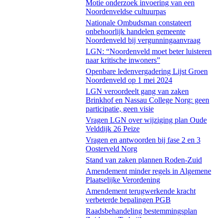
Motie onderzoek invoering van een
Noordenveldse cultuurpas
Nationale Ombudsman constateert
onbehoorlijk handelen gemeente
Noordenveld bij vergunningaanvraag
LGN: “Noordenveld moet beter luisteren
naar kritische inwoners”
Openbare ledenvergadering Lijst Groen
Noordenveld op 1 mei 2024
LGN veroordeelt gang van zaken
Brinkhof en Nassau College Norg: geen
participatie, geen visie
Vragen LGN over wijziging plan Oude
Velddijk 26 Peize
Vragen en antwoorden bij fase 2 en 3
Oosterveld Norg
Stand van zaken plannen Roden-Zuid
Amendement minder regels in Algemene
Plaatselijke Verordening
Amendement terugwerkende kracht
verbeterde bepalingen PGB
Raadsbehandeling bestemmingsplan