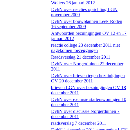
Wolters 26 januari 2012
DvhN over reacties oprichting LGN
november 2009
DvhN over bouwplannen Leek-Roden
16 september 2009
Antwoorden bezuinigingen OV 12 en 17
januari 2012
reactie college 23 december 2011 niet
nagekomen toezeggingen
Raadsverslag 21 december 2011
DvhN over Norgerduinen 22 december
2011
DvhN over brieven tegen bezuinigingen
OV 20 december 2011
brieven LGN over bezuinigingen OV 18
december 2011
DvhN over excursie starterswoningen 10
december 2011
DvhN over discussie Norgerduinen 7
december 2011
raadsverslag 7 december 2011
DvhN 1 december 2011 over petitie LGN