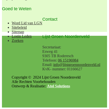
Goed te Weten
Contact
Word Lid van LGN
Sitebeleid
Sitemap
Lijst Groen Noordenveld
Login Leden
Zoeken
Secretariaat:
Esweg 41
9305 TB Roderesch
Telefoon:
06 15196984
Email:
info@lijstgroennoordenveld.nl
KvK- nummer: 01166627
Copyright ©
2024
Lijst Groen Noordenveld
Alle Rechten Voorbehouden
Ontwerp & Realisatie:
Atol Solutions