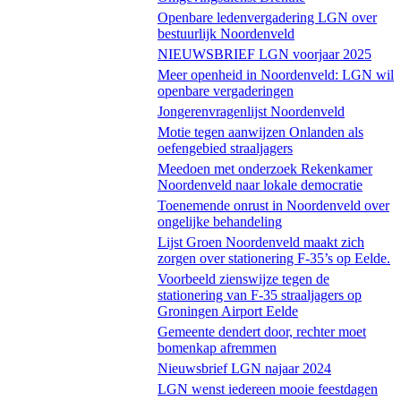
Openbare ledenvergadering LGN over
bestuurlijk Noordenveld
NIEUWSBRIEF LGN voorjaar 2025
Meer openheid in Noordenveld: LGN wil
openbare vergaderingen
Jongerenvragenlijst Noordenveld
Motie tegen aanwijzen Onlanden als
oefengebied straaljagers
Meedoen met onderzoek Rekenkamer
Noordenveld naar lokale democratie
Toenemende onrust in Noordenveld over
ongelijke behandeling
Lijst Groen Noordenveld maakt zich
zorgen over stationering F-35’s op Eelde.
Voorbeeld zienswijze tegen de
stationering van F-35 straaljagers op
Groningen Airport Eelde
Gemeente dendert door, rechter moet
bomenkap afremmen
Nieuwsbrief LGN najaar 2024
LGN wenst iedereen mooie feestdagen