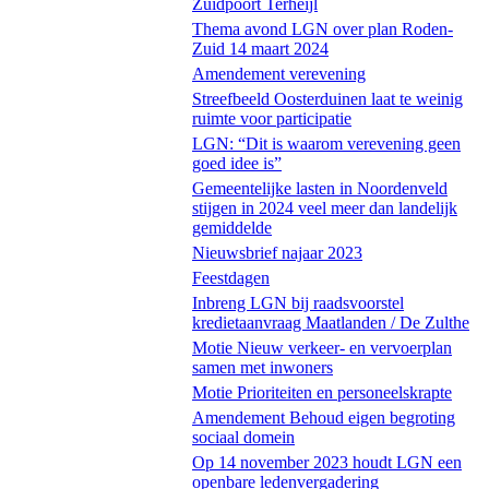
Zuidpoort Terheijl
Thema avond LGN over plan Roden-
Zuid 14 maart 2024
Amendement verevening
Streefbeeld Oosterduinen laat te weinig
ruimte voor participatie
LGN: “Dit is waarom verevening geen
goed idee is”
Gemeentelijke lasten in Noordenveld
stijgen in 2024 veel meer dan landelijk
gemiddelde
Nieuwsbrief najaar 2023
Feestdagen
Inbreng LGN bij raadsvoorstel
kredietaanvraag Maatlanden / De Zulthe
Motie Nieuw verkeer- en vervoerplan
samen met inwoners
Motie Prioriteiten en personeelskrapte
Amendement Behoud eigen begroting
sociaal domein
Op 14 november 2023 houdt LGN een
openbare ledenvergadering