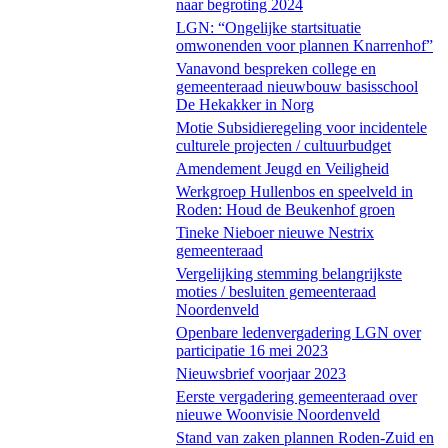
naar begroting 2024
LGN: “Ongelijke startsituatie
omwonenden voor plannen Knarrenhof”
Vanavond bespreken college en
gemeenteraad nieuwbouw basisschool
De Hekakker in Norg
Motie Subsidieregeling voor incidentele
culturele projecten / cultuurbudget
Amendement Jeugd en Veiligheid
Werkgroep Hullenbos en speelveld in
Roden: Houd de Beukenhof groen
Tineke Nieboer nieuwe Nestrix
gemeenteraad
Vergelijking stemming belangrijkste
moties / besluiten gemeenteraad
Noordenveld
Openbare ledenvergadering LGN over
participatie 16 mei 2023
Nieuwsbrief voorjaar 2023
Eerste vergadering gemeenteraad over
nieuwe Woonvisie Noordenveld
Stand van zaken plannen Roden-Zuid en