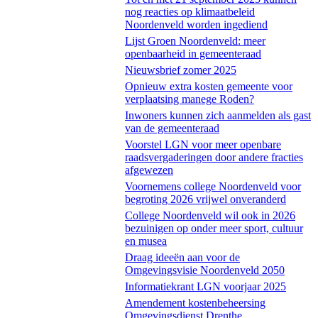
nog reacties op klimaatbeleid
Noordenveld worden ingediend
Lijst Groen Noordenveld: meer
openbaarheid in gemeenteraad
Nieuwsbrief zomer 2025
Opnieuw extra kosten gemeente voor
verplaatsing manege Roden?
Inwoners kunnen zich aanmelden als gast
van de gemeenteraad
Voorstel LGN voor meer openbare
raadsvergaderingen door andere fracties
afgewezen
Voornemens college Noordenveld voor
begroting 2026 vrijwel onveranderd
College Noordenveld wil ook in 2026
bezuinigen op onder meer sport, cultuur
en musea
Draag ideeën aan voor de
Omgevingsvisie Noordenveld 2050
Informatiekrant LGN voorjaar 2025
Amendement kostenbeheersing
Omgevingsdienst Drenthe