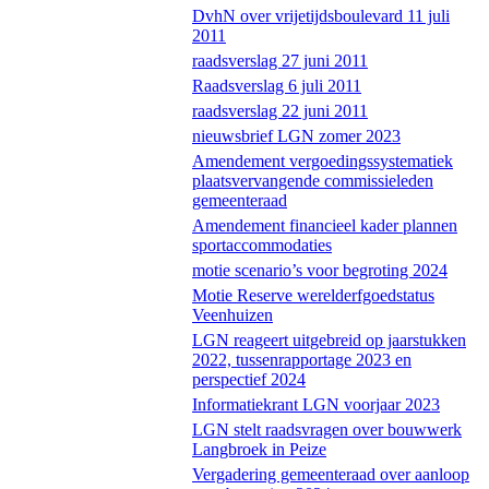
DvhN over vrijetijdsboulevard 11 juli
2011
raadsverslag 27 juni 2011
Raadsverslag 6 juli 2011
raadsverslag 22 juni 2011
nieuwsbrief LGN zomer 2023
Amendement vergoedingssystematiek
plaatsvervangende commissieleden
gemeenteraad
Amendement financieel kader plannen
sportaccommodaties
motie scenario’s voor begroting 2024
Motie Reserve werelderfgoedstatus
Veenhuizen
LGN reageert uitgebreid op jaarstukken
2022, tussenrapportage 2023 en
perspectief 2024
Informatiekrant LGN voorjaar 2023
LGN stelt raadsvragen over bouwwerk
Langbroek in Peize
Vergadering gemeenteraad over aanloop