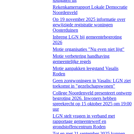
spuigaten uit
Rekenkamerrapport Lokale Democratie
Noordenveld
Op 19 november 2025 informatie over
gewijzigde registratie woningen
Oosterduinen
Inbreng LGN bij gemeentebegroting
2026
Motie organisaties "Nu even niet lijst"
Motie verbetering handhaving
gemeentelijke regels
Motie aanpakken leegstand Vasalis
Roden
Geen zorgwoningen in Vasalis: LGN ziet
toekomst in "gezelschapswonen"
College Noordenveld presenteert ontwerp
begroting 2026. Inwoners hebben
spreekrecht op 15 oktober 2025 om 19:00
uur
LGN stelt vragen in verband met
rapportage gemeentewerf en
grondstoffencentrum Roden
Tot en met 21 september 2025 kunnen