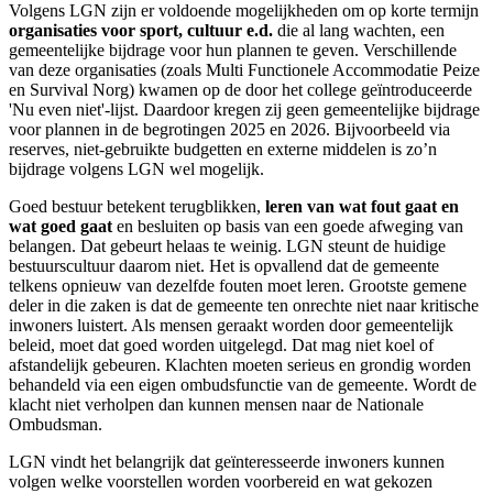
Volgens LGN zijn er voldoende mogelijkheden om op korte termijn
organisaties voor sport, cultuur e.d.
die al lang wachten, een
gemeentelijke bijdrage voor hun plannen te geven. Verschillende
van deze organisaties (zoals Multi Functionele Accommodatie Peize
en Survival Norg) kwamen op de door het college geïntroduceerde
'Nu even niet'-lijst. Daardoor kregen zij geen gemeentelijke bijdrage
voor plannen in de begrotingen 2025 en 2026. Bijvoorbeeld via
reserves, niet-gebruikte budgetten en externe middelen is zo’n
bijdrage volgens LGN wel mogelijk.
Goed bestuur betekent terugblikken,
leren van wat fout gaat en
wat goed gaat
en besluiten op basis van een goede afweging van
belangen. Dat gebeurt helaas te weinig. LGN steunt de huidige
bestuurscultuur daarom niet. Het is opvallend dat de gemeente
telkens opnieuw van dezelfde fouten moet leren. Grootste gemene
deler in die zaken is dat de gemeente ten onrechte niet naar kritische
inwoners luistert. Als mensen geraakt worden door gemeentelijk
beleid, moet dat goed worden uitgelegd. Dat mag niet koel of
afstandelijk gebeuren. Klachten moeten serieus en grondig worden
behandeld via een eigen ombudsfunctie van de gemeente. Wordt de
klacht niet verholpen dan kunnen mensen naar de Nationale
Ombudsman.
LGN vindt het belangrijk dat geïnteresseerde inwoners kunnen
volgen welke voorstellen worden voorbereid en wat gekozen