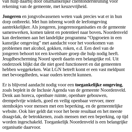
van hulp daarbij door onafhankelijke cliëntondersteuning voor
rekening van de gemeente, met keuzevrijheid.
Jongeren
en jongvolwassenen weten vaak precies wat er in hun
dorp ontbreekt. Met hun inbreng wordt de leefomgeving
aantrekkelijker. Als jongeren, jongerenorganisaties en de gemeente
samenwerken, komen talent en potentieel naar boven
.
Noordenveld
kan deelnemen aan het landelijke programma “Opgroeien in een
kansrijke omgeving” met aandacht voor het voorkomen van
problemen met alcohol, gokken, roken, e.d. Een deel van de
jongeren behoort tot een kwetsbare groep die hulp nodig heeft.
Jeugdbescherming Noord speelt daarin een belangrijke rol. Uit
onderzoek blijkt dat die niet goed functioneert en dat gemeenten
hebben weggekeken. Wat LGN betreft komt er een vast meldpunt
met bevoegdheden, waar ouders terecht kunnen.
Er is blijvend aandacht nodig voor een
toegankelijke omgeving
,
zoals bepleit in de Inclusie Agenda van de gemeente Noordenveld.
Denk aan horeca, openbare ruimte, openbare gebouwen,
drempelvrije winkels, goed en veilig openbaar vervoer, meer
stemhokjes voor mensen met een beperking, en de gemeentelijke
website. Ook hier geldt dat voor het beste resultaat en het meeste
draagvlak, de betrokkenen, zoals mensen met een beperking, op tijd
worden ingeschakeld. Toegankelijk Noordenveld is een belangrijke
organisatie daarvoor.