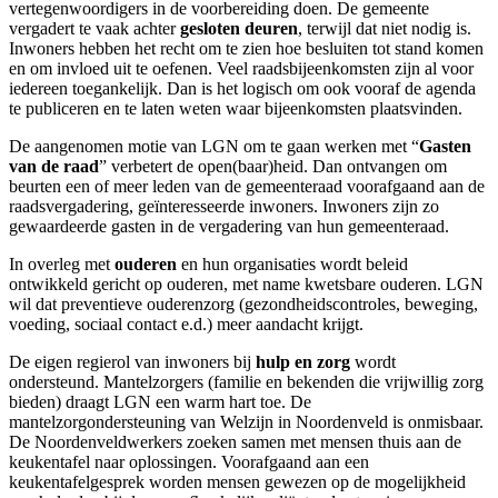
vertegenwoordigers in de voorbereiding doen. De gemeente
vergadert te vaak achter
gesloten deuren
, terwijl dat niet nodig is.
Inwoners hebben het recht om te zien hoe besluiten tot stand komen
en om invloed uit te oefenen. Veel raadsbijeenkomsten zijn al voor
iedereen toegankelijk. Dan is het logisch om ook vooraf de agenda
te publiceren en te laten weten waar bijeenkomsten plaatsvinden.
De aangenomen motie van LGN om te gaan werken met “
Gasten
van de raad
” verbetert de open(baar)heid. Dan ontvangen om
beurten een of meer leden van de gemeenteraad voorafgaand aan de
raadsvergadering, geïnteresseerde inwoners. Inwoners zijn zo
gewaardeerde gasten in de vergadering van hun gemeenteraad.
In overleg met
ouderen
en hun organisaties wordt beleid
ontwikkeld gericht op ouderen, met name kwetsbare ouderen. LGN
wil dat preventieve ouderenzorg (gezondheidscontroles, beweging,
voeding, sociaal contact e.d.) meer aandacht krijgt.
De eigen regierol van inwoners bij
hulp en zorg
wordt
ondersteund. Mantelzorgers (familie en bekenden die vrijwillig zorg
bieden) draagt LGN een warm hart toe. De
mantelzorgondersteuning van Welzijn in Noordenveld is onmisbaar.
De Noordenveldwerkers zoeken samen met mensen thuis aan de
keukentafel naar oplossingen. Voorafgaand aan een
keukentafelgesprek worden mensen gewezen op de mogelijkheid