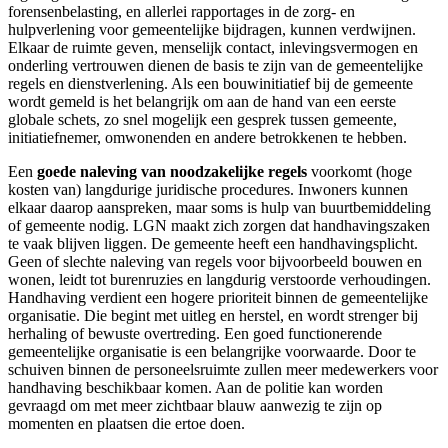
forensenbelasting, en allerlei rapportages in de zorg- en
hulpverlening voor gemeentelijke bijdragen, kunnen verdwijnen.
Elkaar de ruimte geven, menselijk contact, inlevingsvermogen en
onderling vertrouwen dienen de basis te zijn van de gemeentelijke
regels en dienstverlening. Als een bouwinitiatief bij de gemeente
wordt gemeld is het belangrijk om aan de hand van een eerste
globale schets, zo snel mogelijk een gesprek tussen gemeente,
initiatiefnemer, omwonenden en andere betrokkenen te hebben.
Een
goede naleving van noodzakelijke regels
voorkomt (hoge
kosten van) langdurige juridische procedures. Inwoners kunnen
elkaar daarop aanspreken, maar soms is hulp van buurtbemiddeling
of gemeente nodig. LGN maakt zich zorgen dat handhavingszaken
te vaak blijven liggen. De gemeente heeft een handhavingsplicht.
Geen of slechte naleving van regels voor bijvoorbeeld bouwen en
wonen, leidt tot burenruzies en langdurig verstoorde verhoudingen.
Handhaving verdient een hogere prioriteit binnen de gemeentelijke
organisatie. Die begint met uitleg en herstel, en wordt strenger bij
herhaling of bewuste overtreding. Een goed functionerende
gemeentelijke organisatie is een belangrijke voorwaarde. Door te
schuiven binnen de personeelsruimte zullen meer medewerkers voor
handhaving beschikbaar komen. Aan de politie kan worden
gevraagd om met meer zichtbaar blauw aanwezig te zijn op
momenten en plaatsen die ertoe doen.