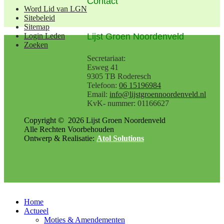
Contact
Word Lid van LGN
Sitebeleid
Sitemap
Lijst Groen Noordenveld
Login Leden
Zoeken
Secretariaat:
Esweg 41
9305 TB Roderesch
Telefoon:
06 15196984
Email:
info@lijstgroennoordenveld.nl
KvK- nummer: 01166627
Copyright ©
2026
Lijst Groen Noordenveld
Alle Rechten Voorbehouden
Ontwerp & Realisatie:
Atol Solutions
Home
Actueel
Moties & Amendementen