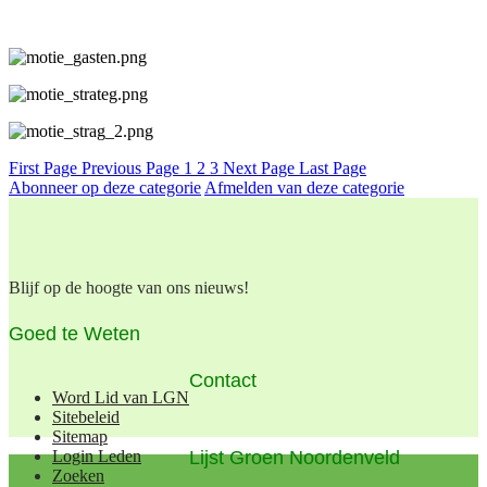
First Page
Previous Page
1
2
3
Next Page
Last Page
Abonneer op deze categorie
Afmelden van deze categorie
Blijf op de hoogte van ons nieuws!
Goed te Weten
Contact
Word Lid van LGN
Sitebeleid
Sitemap
Lijst Groen Noordenveld
Login Leden
Zoeken