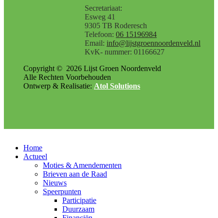
Secretariaat:
Esweg 41
9305 TB Roderesch
Telefoon:
06 15196984
Email:
info@lijstgroennoordenveld.nl
KvK- nummer: 01166627
Copyright ©
2026
Lijst Groen Noordenveld
Alle Rechten Voorbehouden
Ontwerp & Realisatie:
Atol Solutions
Home
Actueel
Moties & Amendementen
Brieven aan de Raad
Nieuws
Speerpunten
Participatie
Duurzaam
Financiën