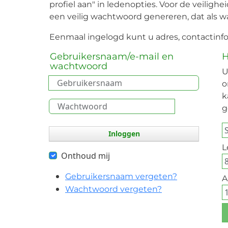
profiel aan" in ledenopties. Voor de veilig
een veilig wachtwoord genereren, dat als w
Eenmaal ingelogd kunt u adres, contactinfor
Gebruikersnaam/e-mail en
H
wachtwoord
U
Gebruikersnaam
o
k
Wachtwoord
Show P
g
Inloggen
L
Onthoud mij
Gebruikersnaam vergeten?
A
Wachtwoord vergeten?