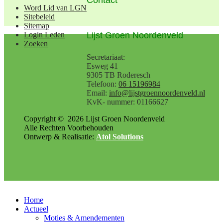
Word Lid van LGN
Sitebeleid
Sitemap
Lijst Groen Noordenveld
Login Leden
Zoeken
Secretariaat:
Esweg 41
9305 TB Roderesch
Telefoon:
06 15196984
Email:
info@lijstgroennoordenveld.nl
KvK- nummer: 01166627
Copyright ©
2026
Lijst Groen Noordenveld
Alle Rechten Voorbehouden
Ontwerp & Realisatie:
Atol Solutions
Home
Actueel
Moties & Amendementen