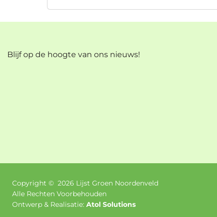
Blijf op de hoogte van ons nieuws!
Copyright ©
2026
Lijst Groen Noordenveld
Alle Rechten Voorbehouden
Ontwerp & Realisatie:
Atol Solutions