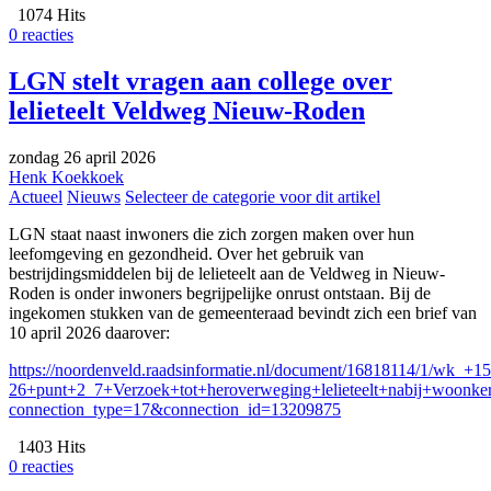
1074 Hits
0 reacties
LGN stelt vragen aan college over
lelieteelt Veldweg Nieuw-Roden
zondag 26 april 2026
Henk Koekkoek
Actueel
Nieuws
Selecteer de categorie voor dit artikel
LGN staat naast inwoners die zich zorgen maken over hun
leefomgeving en gezondheid. Over het gebruik van
bestrijdingsmiddelen bij de lelieteelt aan de Veldweg in Nieuw-
Roden is onder inwoners begrijpelijke onrust ontstaan. Bij de
ingekomen stukken van de gemeenteraad bevindt zich een brief van
10 april 2026 daarover:
https://noordenveld.raadsinformatie.nl/document/16818114/1/wk_+15
26+punt+2_7+Verzoek+tot+heroverweging+lelieteelt+nabij+woonke
connection_type=17&connection_id=13209875
1403 Hits
0 reacties