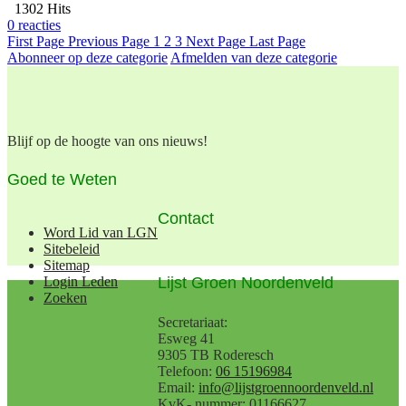
1302 Hits
0 reacties
First Page
Previous Page
1
2
3
Next Page
Last Page
Abonneer op deze categorie
Afmelden van deze categorie
Blijf op de hoogte van ons nieuws!
Goed te Weten
Contact
Word Lid van LGN
Sitebeleid
Sitemap
Lijst Groen Noordenveld
Login Leden
Zoeken
Secretariaat:
Esweg 41
9305 TB Roderesch
Telefoon:
06 15196984
Email:
info@lijstgroennoordenveld.nl
KvK- nummer: 01166627