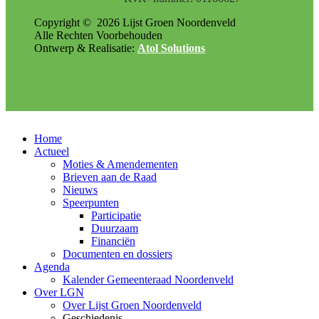
Copyright ©
2026
Lijst Groen Noordenveld
Alle Rechten Voorbehouden
Ontwerp & Realisatie:
Atol Solutions
Home
Actueel
Moties & Amendementen
Brieven aan de Raad
Nieuws
Speerpunten
Participatie
Duurzaam
Financiën
Documenten en dossiers
Agenda
Kalender Gemeenteraad Noordenveld
Over LGN
Over Lijst Groen Noordenveld
Geschiedenis