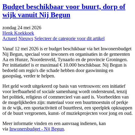
Budget beschikbaar voor buurt, dorp of
wijk vanuit Nij Begun
zondag 24 mei 2026
Henk Koekkoek
Actueel
Nieuws
Selecteer de categorie voor dit artikel
Vanaf 12 mei 2026 is er budget beschikbaar via het Inwonersbudget
Nij Begun, speciaal voor inwoners en organisaties in de gemeenten
Aa en Hunze, Noordenveld, Tynaarlo en de provincie Groningen.
Per initiatiatief is er maximaal € 10.000 beschikbaar. Nij Begun is
bedoeld om regio's die schade hebben door gaswinning en
gasopslag, verder te helpen.
Het geld wordt uitgekeerd op basis van vertrouwen: een initiatief
voor leefbaarheid of sociale samenhang wordt ondersteund, tenzij
het politiek, religieus of commercieel van aard is. Voorbeelden van
de mogelijkheden zijn: materiaal voor een buurtmoestuin of perkje
in de wijk, een sportactiviteit of buurtfeest, een speelplek opknappen
of de buurt vergroenen, kunst- of muziekprojecten voor jong en oud.
Meer informatie vinden en een aanvraag indienen, kan
via
Inwonersbudget - Nij Begun
.