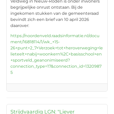
Veldweg in Nieuw-Roden is onder inwoners
begrijpelijke onrust ontstaan. Bij de
ingekomen stukken van de gemeenteraad
bevindt zich een brief van 10 april 2026
daarover:
https://noordenveld.raadsinformatie.nl/docu
ment/16818114/1/wk_+15-
26+punt+2_7+Verzoek+tot+heroverweging+le
lieteelt+nabij+woonkern%2C+basisschool+en
+sportveld_geanonimiseerd?
connection_type=17&connection_id=1320987
5
Strijdvaardig LGN: "Liever