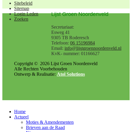
Sitebeleid
Sitemap
Lijst Groen Noordenveld
Login Leden
Zoeken
Secretariaat:
Esweg 41
9305 TB Roderesch
Telefoon:
06 15196984
Email:
info@lijstgroennoordenveld.nl
KvK- nummer: 01166627
Copyright ©
2026
Lijst Groen Noordenveld
Alle Rechten Voorbehouden
Ontwerp & Realisatie:
Atol Solutions
Home
Actueel
Moties & Amendementen
Brieven aan de Raad