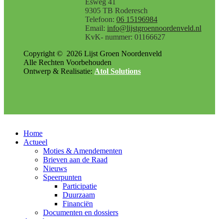
Esweg 41
9305 TB Roderesch
Telefoon:
06 15196984
Email:
info@lijstgroennoordenveld.nl
KvK- nummer: 01166627
Copyright ©
2026
Lijst Groen Noordenveld
Alle Rechten Voorbehouden
Ontwerp & Realisatie:
Atol Solutions
Home
Actueel
Moties & Amendementen
Brieven aan de Raad
Nieuws
Speerpunten
Participatie
Duurzaam
Financiën
Documenten en dossiers