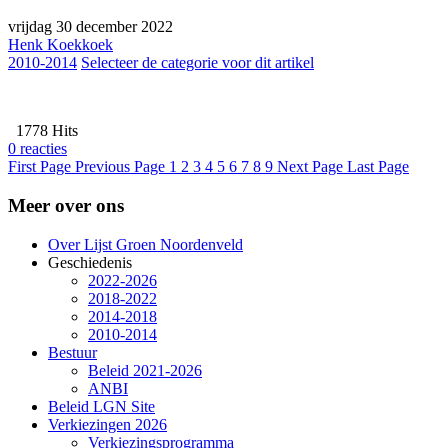
vrijdag 30 december 2022
Henk Koekkoek
2010-2014
Selecteer de categorie voor dit artikel
1778 Hits
0 reacties
First Page
Previous Page
1
2
3
4
5
6
7
8
9
Next Page
Last Page
Meer over ons
Over Lijst Groen Noordenveld
Geschiedenis
2022-2026
2018-2022
2014-2018
2010-2014
Bestuur
Beleid 2021-2026
ANBI
Beleid LGN Site
Verkiezingen 2026
Verkiezingsprogramma