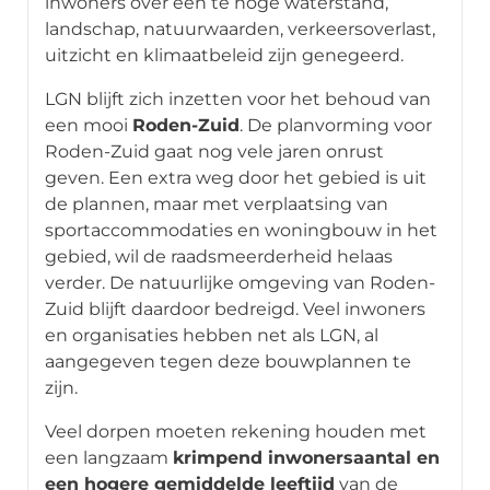
inwoners over een te hoge waterstand,
landschap, natuurwaarden, verkeersoverlast,
uitzicht en klimaatbeleid zijn genegeerd.
LGN blijft zich inzetten voor het behoud van
een mooi
Roden-Zuid
. De planvorming voor
Roden-Zuid gaat nog vele jaren onrust
geven. Een extra weg door het gebied is uit
de plannen, maar met verplaatsing van
sportaccommodaties en woningbouw in het
gebied, wil de raadsmeerderheid helaas
verder. De natuurlijke omgeving van Roden-
Zuid blijft daardoor bedreigd. Veel inwoners
en organisaties hebben net als LGN, al
aangegeven tegen deze bouwplannen te
zijn.
Veel dorpen moeten rekening houden met
een langzaam
krimpend inwonersaantal en
een hogere gemiddelde leeftijd
van de