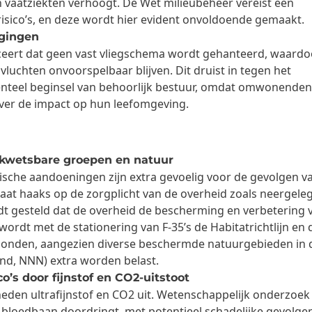
en vaatziekten verhoogt. De Wet milieubeheer vereist een
sico’s, en deze wordt hier evident onvoldoende gemaakt.
gingen
liceert dat geen vast vliegschema wordt gehanteerd, waardo
 vluchten onvoorspelbaar blijven. Dit druist in tegen het
nteel beginsel van behoorlijk bestuur, omdat omwonende
ver de impact op hun leefomgeving.
 kwetsbare groepen en natuur
che aandoeningen zijn extra gevoelig voor de gevolgen v
staat haaks op de zorgplicht van de overheid zoals neergeleg
dt gesteld dat de overheid de bescherming en verbetering 
 wordt met de stationering van F-35’s de Habitatrichtlijn en 
onden, aangezien diverse beschermde natuurgebieden in 
nd, NNN) extra worden belast.
o’s door fijnstof en CO2-uitstoot
heden ultrafijnstof en CO2 uit. Wetenschappelijk onderzoek 
en bloedbaan doordringt, met potentieel schadelijke gevolge