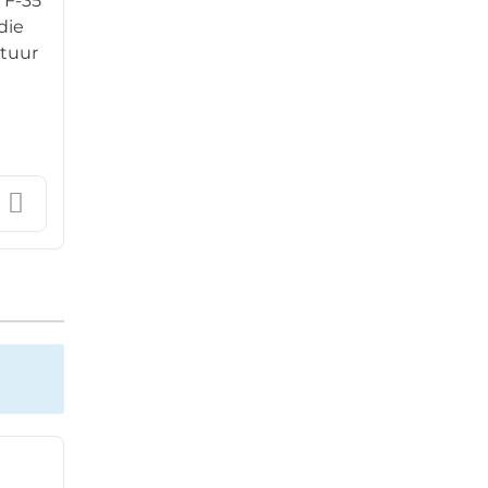
 F-35
die
stuur