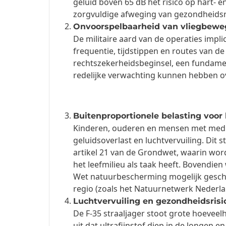
geluid boven 65 dB het risico op hart- 
zorgvuldige afweging van gezondheidsri
Onvoorspelbaarheid van vliegbewe
De militaire aard van de operaties imp
frequentie, tijdstippen en routes van de
rechtszekerheidsbeginsel, een fundame
redelijke verwachting kunnen hebben o
Buitenproportionele belasting voor
Kinderen, ouderen en mensen met medis
geluidsoverlast en luchtvervuiling. Dit 
artikel 21 van de Grondwet, waarin wor
het leefmilieu als taak heeft. Bovendien
Wet natuurbescherming mogelijk gesch
regio (zoals het Natuurnetwerk Nederla
Luchtvervuiling en gezondheidsrisic
De F-35 straaljager stoot grote hoeveel
uit dat ultrafijnstof diep in de longen 