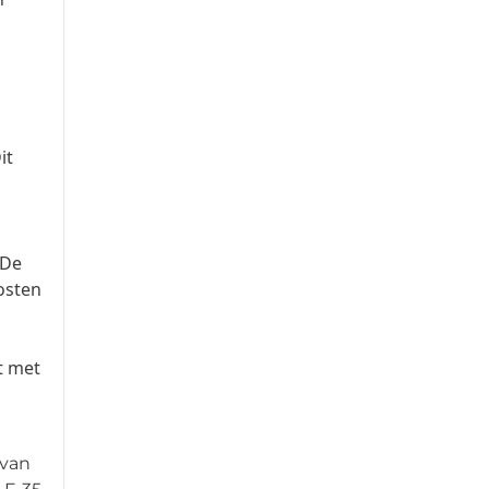
it
 De
kosten
t met
 van