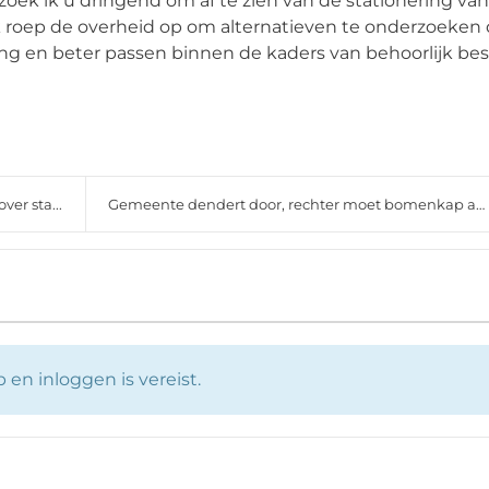
oek ik u dringend om af te zien van de stationering van
Ik roep de overheid op om alternatieven te onderzoeken 
ing en beter passen binnen de kaders van behoorlijk be
er sta...
Gemeente dendert door, rechter moet bomenkap afrem...
en inloggen is vereist.