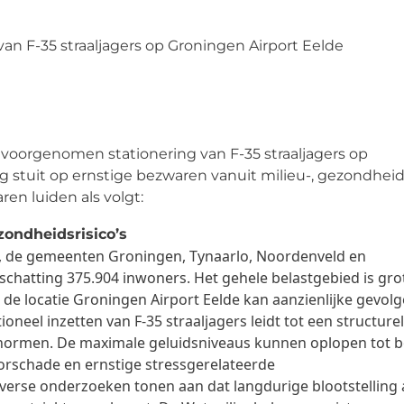
van F-35 straaljagers op Groningen Airport Eelde
de voorgenomen stationering van F-35 straaljagers op
g stuit op ernstige bezwaren vanuit milieu-, gezondheid
ren luiden als volgt:
ondheidsrisico’s
io, de gemeenten Groningen, Tynaarlo, Noordenveld en
chatting 375.904 inwoners. Het gehele belastgebied is grot
p de locatie Groningen Airport Eelde kan aanzienlijke gevol
neel inzetten van F-35 straaljagers leidt tot een structure
snormen. De maximale geluidsniveaus kunnen oplopen tot 
orschade en ernstige stressgerelateerde
erse onderzoeken tonen aan dat langdurige blootstelling