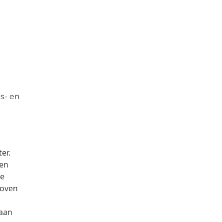
s- en
er.
gen
le
boven
 aan