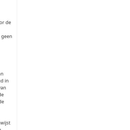
or de
n geen
an
d in
van
de
de
wijst
n