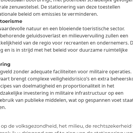
trale zenuwstelsel. De stationering van deze toestellen
ationale beleid om emissies te verminderen.
 toerisme
aardevolle natuur en een bloeiende toeristische sector.
ijbehorende geluidsoverlast en milieuvervuiling zullen een
kelijkheid van de regio voor recreanten en ondernemers. D
en is in strijd met het beleid voor duurzame ruimtelijke
ering
egveld zonder adequate faciliteiten voor militaire operaties.
tvaart brengt complexe veiligheidsrisico’s en extra beheers
cipes van doelmatigheid en proportionaliteit in het
zakelijke investering in militaire infrastructuur op een
 gebruik van publieke middelen, wat op gespannen voet staa
en.
n op de volksgezondheid, het milieu, de rechtszekerheid