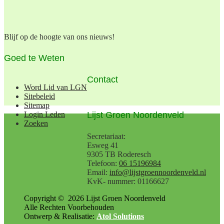
Blijf op de hoogte van ons nieuws!
Goed te Weten
Contact
Word Lid van LGN
Sitebeleid
Sitemap
Lijst Groen Noordenveld
Login Leden
Zoeken
Secretariaat:
Esweg 41
9305 TB Roderesch
Telefoon:
06 15196984
Email:
info@lijstgroennoordenveld.nl
KvK- nummer: 01166627
Copyright ©
2026
Lijst Groen Noordenveld
Alle Rechten Voorbehouden
Ontwerp & Realisatie:
Atol Solutions