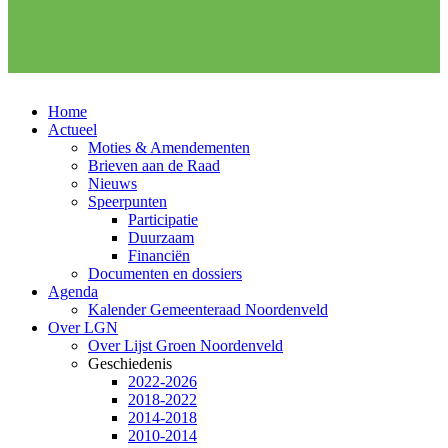
Home
Actueel
Moties & Amendementen
Brieven aan de Raad
Nieuws
Speerpunten
Participatie
Duurzaam
Financiën
Documenten en dossiers
Agenda
Kalender Gemeenteraad Noordenveld
Over LGN
Over Lijst Groen Noordenveld
Geschiedenis
2022-2026
2018-2022
2014-2018
2010-2014