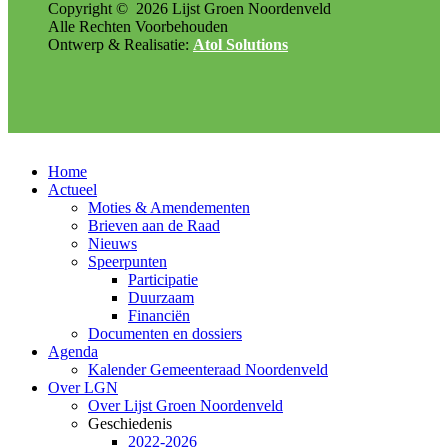
Copyright ©
2026
Lijst Groen Noordenveld
Alle Rechten Voorbehouden
Ontwerp & Realisatie:
Atol Solutions
Home
Actueel
Moties & Amendementen
Brieven aan de Raad
Nieuws
Speerpunten
Participatie
Duurzaam
Financiën
Documenten en dossiers
Agenda
Kalender Gemeenteraad Noordenveld
Over LGN
Over Lijst Groen Noordenveld
Geschiedenis
2022-2026