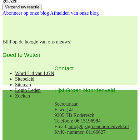
gelezen.
Verzend uw reactie
Abonneer op onze blog
Afmelden van onze blog
Blijf op de hoogte van ons nieuws!
Goed te Weten
Contact
Word Lid van LGN
Sitebeleid
Sitemap
Lijst Groen Noordenveld
Login Leden
Zoeken
Secretariaat:
Esweg 41
9305 TB Roderesch
Telefoon:
06 15196984
Email:
info@lijstgroennoordenveld.nl
KvK- nummer: 01166627